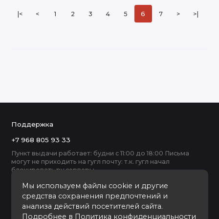
|<
<
1
2
3
4
5
6
7
>
>|
Поддержка
+7 968 805 93 33
Пункт выдачи работает: будни с 11:00 до 18:00 Письма
могут не приходить на гугл почту: т.к. гугл начал
блокировать ру серверы
Мы используем файлы cookie и другие
средства сохранения предпочтений и
анализа действий посетителей сайта.
Подробнее в
Политика конфиденциальности