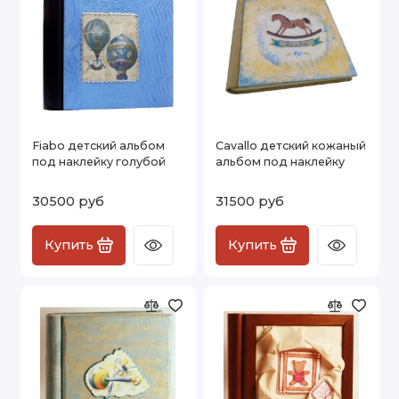
Fiabo детский альбом
Cavallo детский кожаный
под наклейку голубой
альбом под наклейку
30500 руб
31500 руб
Купить
Купить