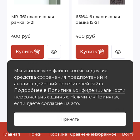
MR-361 пластиковая
65164-6 пластиковая
рамка 15-21
рамка 15-21
400 руб
400 руб
Купить
Купить
ОПТОВЫЕ ЦЕНЫ
150 или более: 350 руб
Мы используем файлы cookie и другие
200 или более: 330 руб
средства сохранения предпочтений и
250 или более: 300 руб
анализа действий посетителей сайта.
300 или более: 280 руб
Подробнее в
Политика конфиденциальности
350 или более: 250 руб
персональных данных
. Нажмите «Принять»,
если даете согласие на это.
Принять
0
Главная
Поиск
Корзина
Сравнение
Избранное
Войти